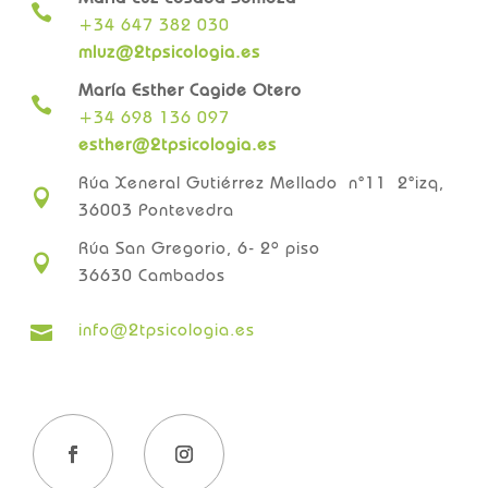

+34 647 382 030
mluz@2tpsicologia.es
María Esther Cagide Otero

+34 698 136 097
esther@2tpsicologia.es
Rúa Xeneral Gutiérrez Mellado n°11 2°izq,

36003 Pontevedra
Rúa San Gregorio, 6- 2º piso

36630 Cambados
info@2tpsicologia.es
