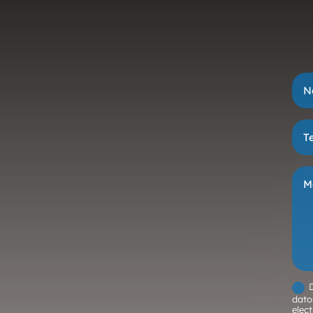
dato
elec