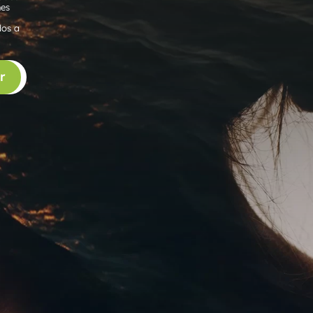
nes
dos a
r