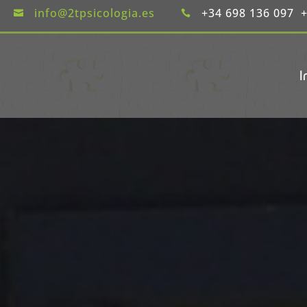
info@2tpsicologia.es
+34 698 136 097 +


I