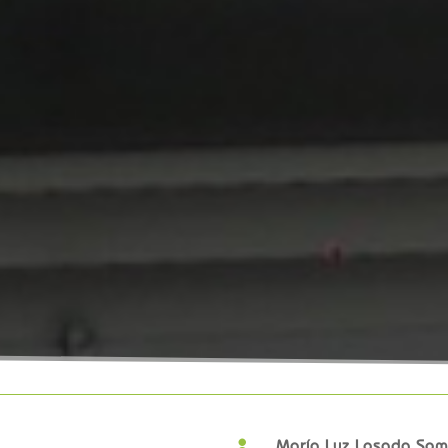
María Luz Losada Som
