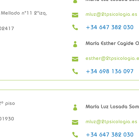
 Mellado n°11 2°izq,
mluz@2tpsicologia.es

+34 647 382 030

002417
María Esther Cagide 

esther@2tpsicologia.

+34 698 136 097

2º piso
María Luz Losada Som

001930
mluz@2tpsicologia.es

+34 647 382 030
