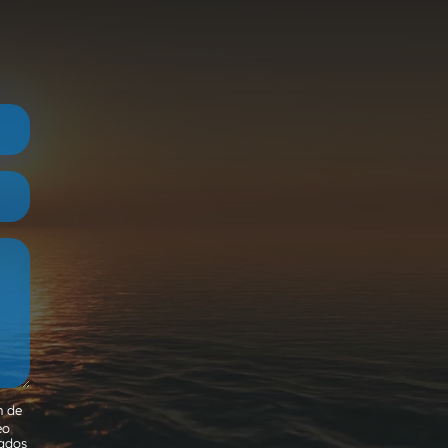
n de
eo
tados