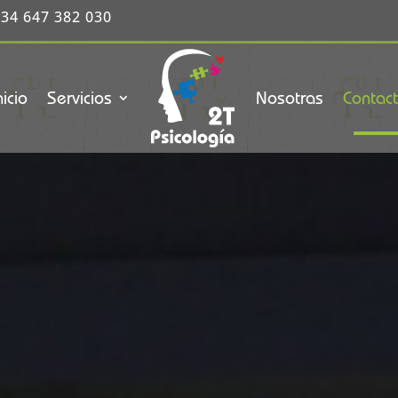
34 647 382 030
nicio
Servicios
Nosotras
Contac