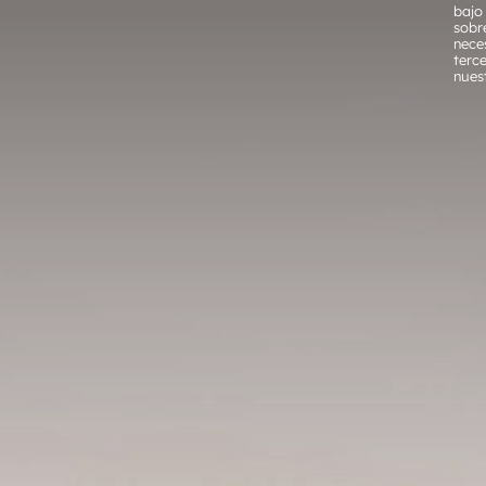
bajo
sobr
nece
terc
nues