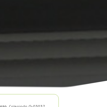
oza.
Colegiada G-03037