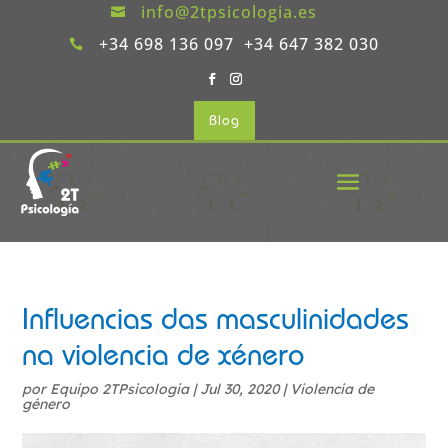
info@2tpsicologia.es

+34 698 136 097 +34 647 382 030

Blog
Influencias das masculinidades
na violencia de xénero
por
Equipo 2TPsicologia
|
Jul 30, 2020
|
Violencia de
género