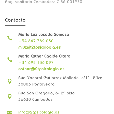
Reg. sanitario Cambados: C-36-001930
Contacto
María Luz Losada Somoza

+34 647 382 030
mluz@2tpsicologia.es
María Esther Cagide Otero

+34 698 136 097
esther@2tpsicologia.es
Rúa Xeneral Gutiérrez Mellado n°11 2°izq,

36003 Pontevedra
Rúa San Gregorio, 6- 2º piso

36630 Cambados
info@2tpsicologia.es
