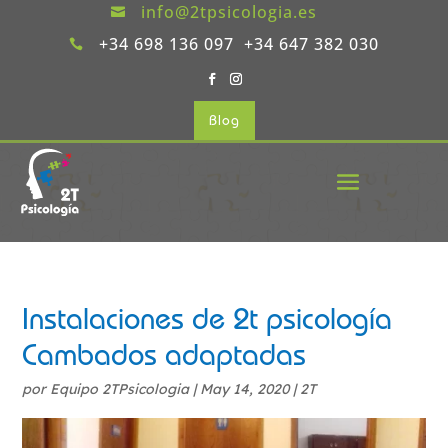
info@2tpsicologia.es

+34 698 136 097 +34 647 382 030

Blog
Instalaciones de 2t psicología
Cambados adaptadas
por
Equipo 2TPsicologia
|
May 14, 2020
|
2T