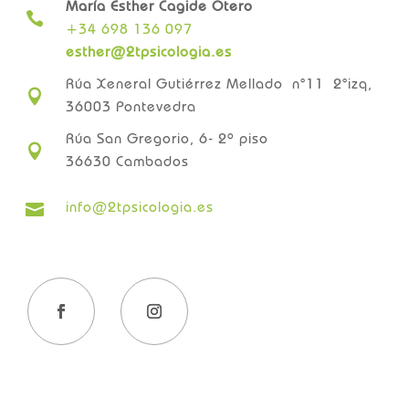
María Esther Cagide Otero

+34 698 136 097
esther@2tpsicologia.es
Rúa Xeneral Gutiérrez Mellado n°11 2°izq,

36003 Pontevedra
Rúa San Gregorio, 6- 2º piso

36630 Cambados
info@2tpsicologia.es
