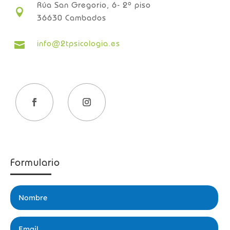
Rúa San Gregorio, 6- 2º piso

36630 Cambados
info@2tpsicologia.es

Formulario