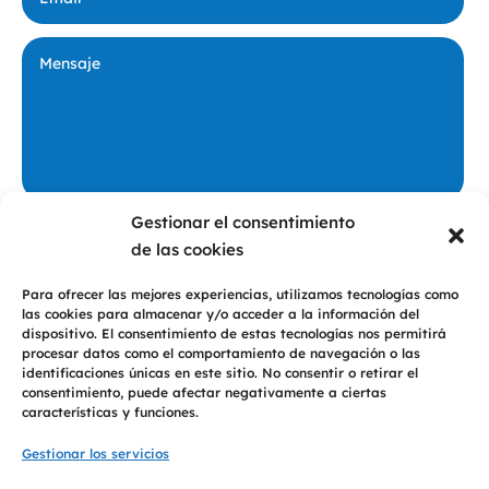
Gestionar el consentimiento
Privacidad
De conformidad con lo dispuesto en las normativas vigentes en
de las cookies
protección de datos personales, le informamos que los datos personales y
dirección de correo electrónico, recabados del propio interesado o de fuentes
públicas, serán tratados bajo la responsabilidad de 2T PSICOLOGÍA CB para
Para ofrecer las mejores experiencias, utilizamos tecnologías como
el envío de comunicaciones sobre nuestros productos y servicios y se
las cookies para almacenar y/o acceder a la información del
conservarán durante el tiempo necesario para mantener el fin del
tratamiento. Los datos no serán comunicados a terceros, salvo obligación
dispositivo. El consentimiento de estas tecnologías nos permitirá
legal. Con esta opción confirma la aceptación de nuestra
Política de
procesar datos como el comportamiento de navegación o las
Privacidad
identificaciones únicas en este sitio. No consentir o retirar el
consentimiento, puede afectar negativamente a ciertas
Consultar
características y funciones.
Gestionar los servicios