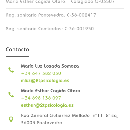
María Esther Cagide Otero. Colegiada G-03507
Reg. sanitario Pontevedra: C-36-002417
Reg. sanitario Cambados: C-36-001930
Contacto
María Luz Losada Somoza

+34 647 382 030
mluz@2tpsicologia.es
María Esther Cagide Otero

+34 698 136 097
esther@2tpsicologia.es
Rúa Xeneral Gutiérrez Mellado n°11 2°izq,

36003 Pontevedra