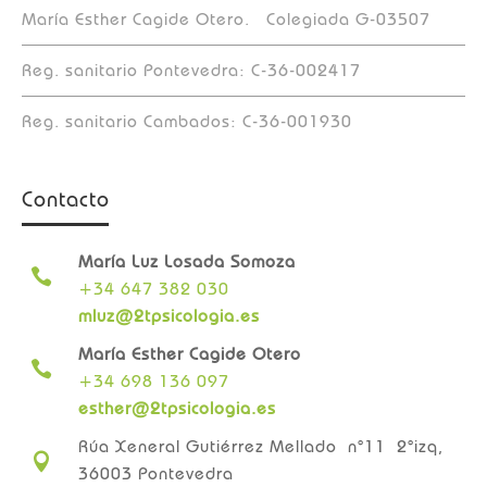
María Esther Cagide Otero. Colegiada G-03507
Reg. sanitario Pontevedra: C-36-002417
Reg. sanitario Cambados: C-36-001930
Contacto
María Luz Losada Somoza

+34 647 382 030
mluz@2tpsicologia.es
María Esther Cagide Otero

+34 698 136 097
esther@2tpsicologia.es
Rúa Xeneral Gutiérrez Mellado n°11 2°izq,

36003 Pontevedra