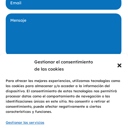
Gestionar el consentimiento
Privacidad
De conformidad con lo dispuesto en las normativas vigentes en
de las cookies
protección de datos personales, le informamos que los datos personales y
dirección de correo electrónico, recabados del propio interesado o de fuentes
públicas, serán tratados bajo la responsabilidad de 2T PSICOLOGÍA CB para
Para ofrecer las mejores experiencias, utilizamos tecnologías como
el envío de comunicaciones sobre nuestros productos y servicios y se
las cookies para almacenar y/o acceder a la información del
conservarán durante el tiempo necesario para mantener el fin del
tratamiento. Los datos no serán comunicados a terceros, salvo obligación
dispositivo. El consentimiento de estas tecnologías nos permitirá
legal. Con esta opción confirma la aceptación de nuestra
Política de
procesar datos como el comportamiento de navegación o las
Privacidad
identificaciones únicas en este sitio. No consentir o retirar el
consentimiento, puede afectar negativamente a ciertas
Consultar
características y funciones.
Gestionar los servicios