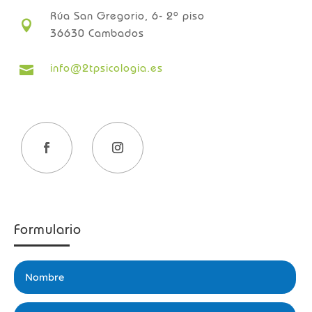
Rúa San Gregorio, 6- 2º piso

36630 Cambados
info@2tpsicologia.es

Formulario