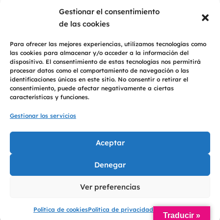
Gestionar el consentimiento
Privacidad
De conformidad con lo dispuesto en las normativas vigentes en
de las cookies
protección de datos personales, le informamos que los datos personales y
dirección de correo electrónico, recabados del propio interesado o de fuentes
públicas, serán tratados bajo la responsabilidad de 2T PSICOLOGÍA CB para
Para ofrecer las mejores experiencias, utilizamos tecnologías como
el envío de comunicaciones sobre nuestros productos y servicios y se
las cookies para almacenar y/o acceder a la información del
conservarán durante el tiempo necesario para mantener el fin del
tratamiento. Los datos no serán comunicados a terceros, salvo obligación
dispositivo. El consentimiento de estas tecnologías nos permitirá
legal. Con esta opción confirma la aceptación de nuestra
Política de
procesar datos como el comportamiento de navegación o las
Privacidad
identificaciones únicas en este sitio. No consentir o retirar el
consentimiento, puede afectar negativamente a ciertas
Consultar
características y funciones.
Gestionar los servicios
Copyright © 2026 2T Psicología, Pontevedra y Cambados
Aceptar
Denegar
Ver preferencias
Política de cookies
Política de privacidad
Aviso Legal
Traducir »