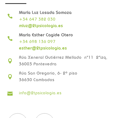
María Luz Losada Somoza

+34 647 382 030
mluz@2tpsicologia.es
María Esther Cagide Otero

+34 698 136 097
esther@2tpsicologia.es
Rúa Xeneral Gutiérrez Mellado n°11 2°izq,

36003 Pontevedra
Rúa San Gregorio, 6- 2º piso

36630 Cambados
info@2tpsicologia.es
