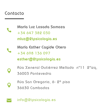
Contacto
María Luz Losada Somoza

+34 647 382 030
mluz@2tpsicologia.es
María Esther Cagide Otero

+34 698 136 097
esther@2tpsicologia.es
Rúa Xeneral Gutiérrez Mellado n°11 2°izq,

36003 Pontevedra
Rúa San Gregorio, 6- 2º piso

36630 Cambados
info@2tpsicologia.es
