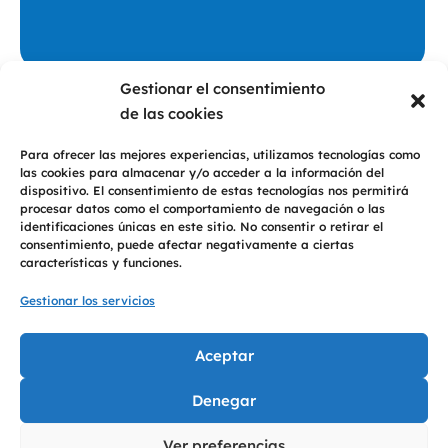
Gestionar el consentimiento
Privacidad
De conformidad con lo dispuesto en las normativas vigentes en
de las cookies
protección de datos personales, le informamos que los datos personales y
dirección de correo electrónico, recabados del propio interesado o de fuentes
públicas, serán tratados bajo la responsabilidad de 2T PSICOLOGÍA CB para
Para ofrecer las mejores experiencias, utilizamos tecnologías como
el envío de comunicaciones sobre nuestros productos y servicios y se
las cookies para almacenar y/o acceder a la información del
conservarán durante el tiempo necesario para mantener el fin del
tratamiento. Los datos no serán comunicados a terceros, salvo obligación
dispositivo. El consentimiento de estas tecnologías nos permitirá
legal. Con esta opción confirma la aceptación de nuestra
Política de
procesar datos como el comportamiento de navegación o las
Privacidad
identificaciones únicas en este sitio. No consentir o retirar el
consentimiento, puede afectar negativamente a ciertas
Consultar
características y funciones.
Gestionar los servicios
Copyright © 2026 2T Psicología, Pontevedra y Cambados
Aceptar
Denegar
Ver preferencias